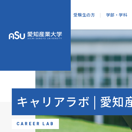
受験生の方
|
学部・学科
オープンキャンパ
情報学
入学試験・日程・
知
出願書類
学納金・奨学金制
総
キャリアラボ | 愛知
ネット出願
併願検定料割引制
造形学
CAREER LAB
入試会場案内
建