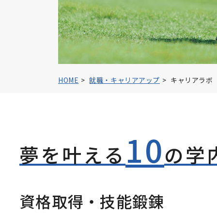
過去の入試問題
キャンパスライフ
クラブ・サークル
大学院 造形学研究
HOME
就職・キャリアアップ
キャリアラボ
大学院 受験資
留学生入試情報
10
ひとり暮らし＆アパ
夢を叶える
の学
BYODの実施につ
パンフレット・資
資格取得・技能鍛錬