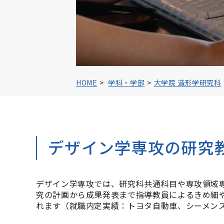
過去の入試問
キャンパスラ
クラブ・サー
大学院 造形
HOME
学科・学部
大学院 造形学研究科
大学院 受
留学生入試情
ひとり暮らし＆
デザイン学専攻の研究
BYODの実施
パンフレット
デザイン学専攻では、研究科共通科目や専攻領域
究の計画から成果発表まで指導教員によるきめ細
れます（就職内定実績：トヨタ自動車、シーメンス