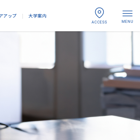
アアップ
|
大学案内
MENU
ACCESS
行
沿革・大学組織
み
先
・造形学研究所
「学報」