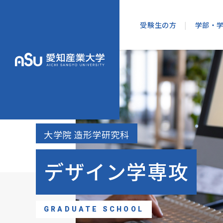
受験生の方
|
学部・
オープンキャ
情
入学試験・日
大学院 造形学研究科
出願書類
学納金・奨学
デザイン学専攻
ネット出願
併願検定料割
造
GRADUATE SCHOOL
入試会場案内