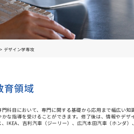
題
大学機関別認
教員紹介
イフ
図書館
クル活動
アクセス・キ
学研究科 募集要項
パンフレット
デザイン学専攻
験資格審査
報
アパートマンション情報
教育領域
について
・資料請求
専門科目において、専門に関する基礎から応用まで幅広い知
やかな指導を受けることができます。修了後は、情報やデザ
、IKEA、吉利汽車（ジーリー）、広汽本田汽車（ホンダ