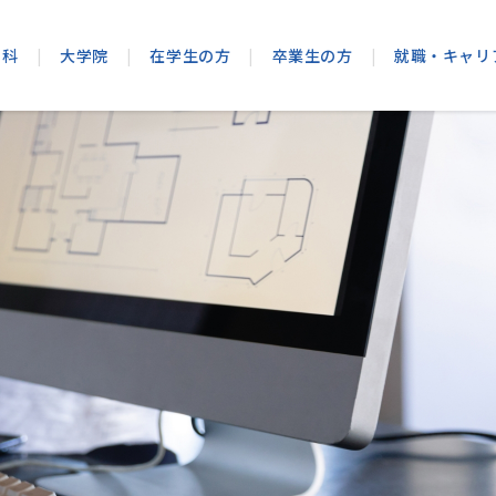
学科
|
大学院
|
在学生の方
|
卒業生の方
|
就職・キャリ
ンパス
大学院 造形学研究科
企業・採用ご担当の方
学生生活サポート
スマートデザイン学科
卒業後の証明書発
理念・使命・
報学部
程・要項
キャリアラボ
建築学専攻
学生相談室のご案内
経営学部 総合経営学科
卒業生アンケート
教育方針
知能情報学科
(設置認可申請中)
建築学科 卒業後の就職・進学先
教員紹介
ハラスメント防止対策
通信教育部
大学の取り組
教員紹介
金制度
スマートデザイン学科 卒業後の就職・進学
デザイン学専攻
【在学生向け】愛産大UNIPA
地域連携
総合情報学科
(設置認可申請中)
総合経営学科 卒業後の就職・進学先
教員紹介
【シラバス】愛産大UNIPA
経営研究所
教員紹介
引制度
パンフレット・資料請求
大学広報誌
形学部
情報公開
建築学科